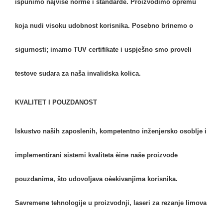
ispunimo najviše norme i standarde. Proizvodimo opremu
koja nudi visoku udobnost korisnika. Posebno brinemo o
sigurnosti; imamo TUV certifikate i uspješno smo proveli
testove sudara za naša invalidska kolica.
KVALITET I POUZDANOST
Iskustvo naših zaposlenih, kompetentno inženjersko osoblje i
implementirani sistemi kvaliteta èine naše proizvode
pouzdanima, što udovoljava oèekivanjima korisnika.
Savremene tehnologije u proizvodnji, laseri za rezanje limova