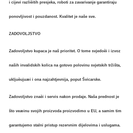
i cijevi razlièitih presjeka, roboti za zavarivanje garantiraju
ponovljivost i pouzdanost. Kvalitet je naše sve.
ZADOVOLJSTVO
Zadovoljstvo kupaca je naš prioritet. O tome svjedoèi i izvoz
naših invalidskih kolica na gotovo polovinu svjetskih tržišta,
ukljuèujuæi i ona najzahtjevnija, poput Švicarske.
Zadovoljstvo znaèi i servis nakon prodaje. Naša prednost je
što veæinu svojih proizvoda proizvodimo u EU, a samim tim
garantujemo stalni pristup rezervnim dijelovima i uslugama.