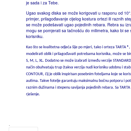
je sada i za Tebe.
Ugao svakog diska se može korigovati u rasponu od 10°
primjer, prilagođavanje cijelog kostura ortezi ili raznih 
se može podešavati ugao pojedinih rebara. Rebra su izr
mogu se pomjerati sa tačnošću do milimetra, kako bi se
korisniku.
Kao što se kvalitetna odjeća šije po mjeri, tako i orteza TARTA ®,
modelirati oblik i prilagođavati potrebama korisnika, može se bi
S, M, L, XL. Dodatno se može izabrati između verzije STANDARD 
način obuhvataju trup (takva verzija nudi korisniku udobnu i stabi
CONTOUR, čij je oblik inspirisan posebnim foteljama koje se kori
autima. Takve fotelje garantuju maksimalnu bočnu potporu i pot
raznim dužinama i stepenu savijanja pojedinih rebara. Sa TARTA 
rješenje.
.