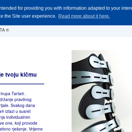
ntended for providing you with information adapted to your inte
Akademija
Zamjenski dijelovi
Gjde kupti
O Firmi
Kontakt
ize the Site user experience.
Read more about it here.
TA ®
je tvoju kičmu
 trupa Tarta® .
držanje pravilnog
rijale. Svakog dana
 izlazi u susret
nja individualnim
sve one, koji provode
ativno rješenje. Vrijeme