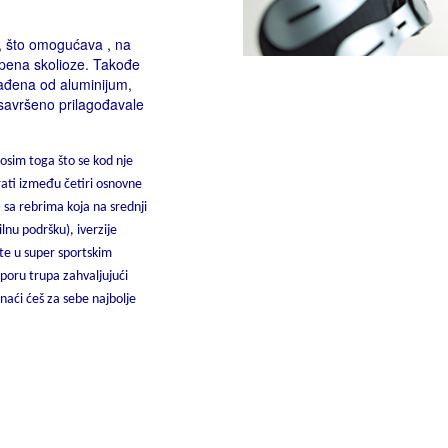
, što omogućava , na
stepena skolioze. Takođe
ađena od aluminijum,
 savršeno prilagođavale
 osim toga što se kod nje
rati između četiri osnovne
sa rebrima koja na srednji
lnu podršku), iverzije
ste u super sportskim
poru trupa zahvaljujući
naći ćeš za sebe najbolje