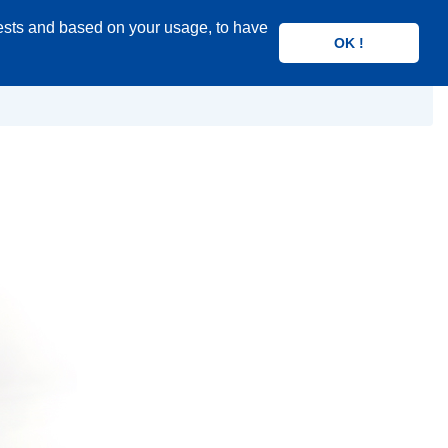
rests and based on your usage, to have
Search
OK !
product