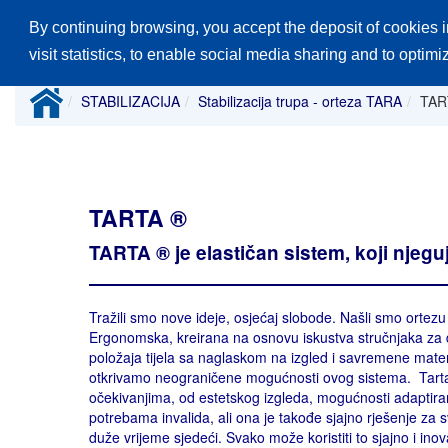
By continuing browsing, you accept the deposit of cookies i
Glavna stranica
Proizvodi
Katalozi
visit statistics, to enable social media sharing and to optim
STABILIZACIJA
Stabilizacija trupa - orteza TARA
TAR
TARTA ®
TARTA ® je elastičan sistem, koji njegu
Tražili smo nove ideje, osjećaj slobode. Našli smo ortezu
Ergonomska, kreirana na osnovu iskustva stručnjaka za 
položaja tijela sa naglaskom na izgled i savremene mate
otkrivamo neograničene mogućnosti ovog sistema. Tarta®
očekivanjima, od estetskog izgleda, mogućnosti adaptira
potrebama invalida, ali ona je takođe sjajno rješenje za 
duže vrijeme sjedeći. Svako može koristiti to sjajno i inov