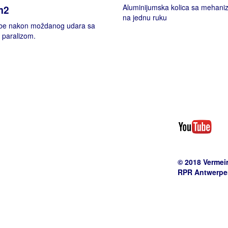
Aluminijumska kolica sa mehan
m2
na jednu ruku
obe nakon moždanog udara sa
 paralizom.
© 2018 Vermei
RPR Antwerpen