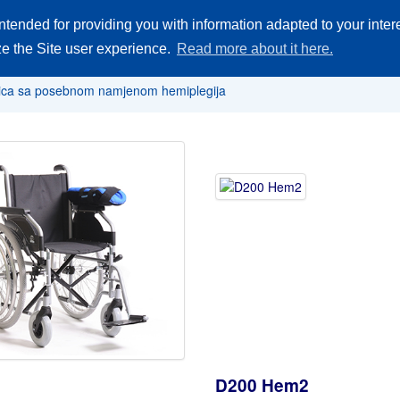
ntended for providing you with information adapted to your inte
Akademija
Zamjenski dijelovi
Gjde kupti
O Firmi
Kontakt
ize the Site user experience.
Read more about it here.
ica sa posebnom namjenom hemiplegija
D200 Hem2