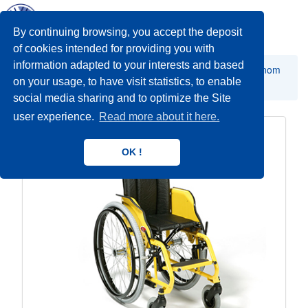
Toggl
navig
By continuing browsing, you accept the deposit
of cookies intended for providing you with
information adapted to your interests and based
Ručna kolica - Invalidska kolica sa ručnim pogonom
on your usage, to have visit statistics, to enable
Za djecu
social media sharing and to optimize the Site
user experience.
Read more about it here.
OK !